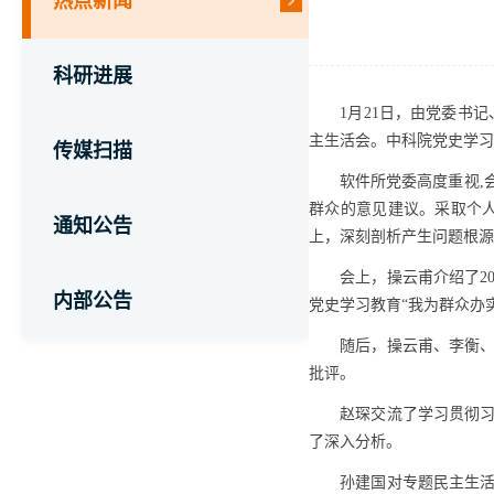
热点新闻
科研进展
1
月
21
日，由党委书记
主生活会。中科院党史学习
传媒扫描
软件所党委高度重视
,
群众的意见建议。采取个
通知公告
上，深刻剖析产生问题根源
会上，操云甫介绍了
2
内部公告
党史学习教育“我为群众办
随后，操云甫、李衡
批评。
赵琛交流了学习贯彻
了深入分析。
孙建国对专题民主生