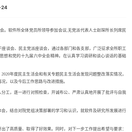
-24
会。软件所全体党员所领导参加会议
,
无党派代表人士赵琛所长列席民
干座谈会、民主党派座谈会，通过各部门和各支部，广泛征求全所职工
思想和党的十九届六中全会精神。在认真学习调研和谈心谈话的基础
、
2020
年度民主生活会和有关专题民主生活会发现问题整改落实情况，
情况，以及今后工作思路与改进措施。
人分工，逐一进行对照检查，开诚布公、严肃认真地开展了批评与自我
体会，结合对院党组决策部署的学习和认识，就软件及研究所发展进行
开出了高质量、取得了好效果。同时，对下一步工作提出希望与要求：