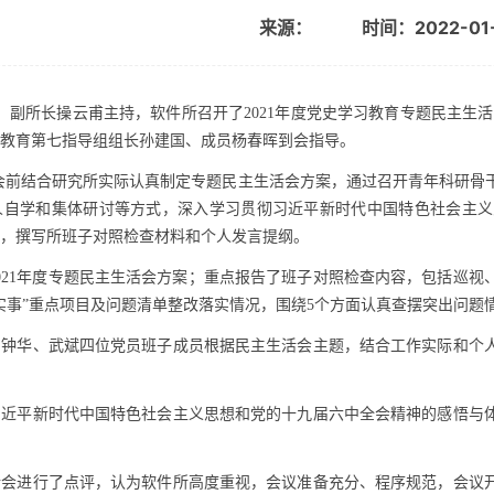
来源：
时间：2022-01
、副所长操云甫主持，软件所召开了
2021
年度党史学习教育专题民主生活
教育第七指导组组长孙建国、成员杨春晖到会指导。
会前结合研究所实际认真制定专题民主生活会方案，通过召开青年科研骨
人自学和集体研讨等方式，深入学习贯彻习近平新时代中国特色社会主义
，撰写所班子对照检查材料和个人发言提纲。
021
年度专题民主生活会方案；重点报告了班子对照检查内容，包括巡视
实事”重点项目及问题清单整改落实情况，围绕
5
个方面认真查摆突出问题
、钟华、武斌四位党员班子成员根据民主生活会主题，结合工作实际和个
习近平新时代中国特色社会主义思想和党的十九届六中全会精神的感悟与
活会进行了点评，认为软件所高度重视，会议准备充分、程序规范，会议