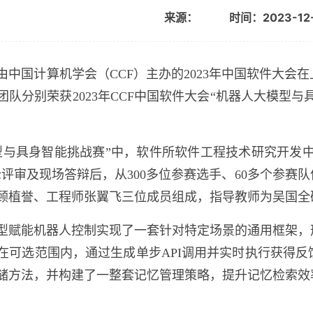
来源：
时间：2023-12
由中国计算机学会（
CCF
）主办的
2023
年中国软件大会在
团队分别荣获
2023
年
CCF
中国软件大会“机器人大模型与
型与具身智能挑战赛”中，软件所软件工程技术研究开发
轮评审及现场答辩后，从
300
多位参赛选手、
60
多个参赛队
顾植誉、工程师张翼飞三位成员组成，指导教师为吴国全
型赋能机器人控制实现了一套针对特定场景的通用框架，
在可选范围内，通过生成单步
API
调用并实时执行获得反
储方法，并构建了一整套记忆管理策略，提升记忆检索效