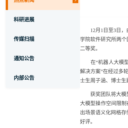
热点新闻
科研进展
12
月
1
日至
3
日，
传媒扫描
学院软件研究所两个
二等奖。
通知公告
在“机器人大模
解决方案”在经过多
内部公告
士生周子涵、博士生
获奖团队将大模
大模型操作空间限制
出场景语义化网格存
好评。