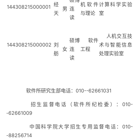
硕博
经
机软件
计算科学实验
14430821500000
1
男
连
天
与理论
室
读
人机交互技
硕博
软件
144308215000002
刘
术与智能信息
女
连
工程
舫
处理实验室
读
软件所研究生部电话：
010--62661031
招生监督电话（软件所纪检委）：
010-
-62661009
中国科学院大学招生专用监督电话：
010-
-88256714