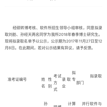
经硕转博考核、软件所招生领导小组审核，同意拟录
取刘舫、孙经天两名同学为我所
2018
年春季博士研究生。
现将拟录取名单予以公示，公示期为
2017
年
11
月
27
日至
12
月
8
日。在此期间，若对公示结果有异议，请予反馈。
拟
考试
拟录取
准考证编号
姓
性
录取专
方
部门
名
别
业
式
孙
计算
并行软件与