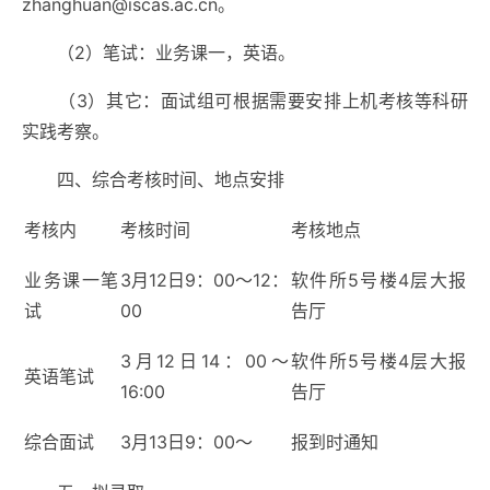
zhanghuan@iscas.ac.cn
。
（
2
）笔试：业务课一，英语。
（
3
）其它：面试组可根据需要安排上机考核等科研
实践考察。
四、综合考核时间、地点安排
考核内
考核时间
考核地点
业务课一笔
3
月
12
日
9
：
00
～
12
：
软件所
5
号楼
4
层大报
试
00
告厅
3
月
12
日
14
：
00
～
软件所
5
号楼
4
层大报
英语笔试
16:00
告厅
综合面试
3
月
13
日
9
：
00
～
报到时通知