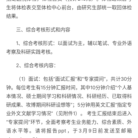
生将体检表交至体检中心前台，由研究生部统一取回体检
结果。
三、综合考核形式和内容
1
、综合考核形式：以面试为主，辅以笔试、专业外语
考察及科研实践考核。
2
、综合考核内容：
（
1
）面试：包括“面试汇报”和“专家提问”，共计
30
分
钟。每位考生有
15
分钟汇报时间，其中
10
分钟介绍“个人基
本情况、硕士期间学习和科研情况、科研经历、已取得科
研成果、攻博期间科研设想等”；
5
分钟用英文汇报“指定专
业外文文献学习情况”（见附件
1
）。 考生汇报结束后进入
“专家提问”环节，全面考察考生业务能力、综合素质、外
语水平等。请将报告
ppt
，于
3
月
9
日前发送至邮箱