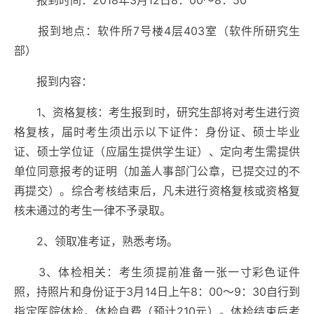
报到时间：
2018
年
3
月
12
日
8
：
00
～
8
：
50
报到地点：软件所
7
号楼
4
层
403
室（软件所研究生
部）
报到内容：
1
、资格复核：考生报到时，研究生部将对考生进行资
格复核，届时考生须出示以下证件：身份证、硕士毕业
证、硕士学位证（应届生提供学生证）、定向考生需提供
单位同意报考的证明（加盖人事部门公章，已提交过的不
再提交）。综合考核结束后，凡未进行资格复核或资格复
核未通过的考生一律不予录取。
2
、领取准考证，熟悉考场。
3
、体检相关：考生须提前准备一张一寸彩色证件
照，持照片和身份证于
3
月
14
日上午
8
：
00
～
9
：
30
自行到
指定医院体检，体检自费（预计
210
元）。
体检结束后考