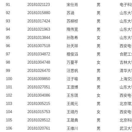
91
20181021123
宋仕肖
男
电子科
92
20181015880
苏涵
男
山东大
93
20181017424
苏柳桢
男
山东大
94
20181021963
隋伟宽
男
山东大
95
20181013844
孙陈希
女
山东大
96
20181007518
孙天祥
男
西安电
97
20181034872
檀俊滔
男
合肥工
98
20181004748
万蔓芊
女
吉林大
99
20181026470
汪思帆
男
清华大
100
20181009850
汪子喻
男
上海交
101
20181027051
王澳博
男
山东大
102
20181004086
王东琪
女
西安电
103
20181005215
王阁元
男
北京理
104
20181015753
王靖丹
女
西安电
105
20181028512
王晟典
男
北京科
106
20181020761
王维川
男
武汉大