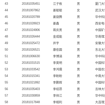
43
20181035451
江子攸
男
厦门大
44
20181007862
姜聪聪
女
武汉大
45
20181020789
姜骁腾
男
华中科
46
20181028923
姜鑫
男
西安电
47
20181024906
蒋庆男
男
中国矿
48
20181026444
金成能
男
华南理
49
20181025472
井宇
男
安徽大
50
20181026521
康愈圆
男
东北大
51
20181006630
李博涵
男
华中科
52
20181031515
李昊明
男
中国科
53
20181033542
李鸿儒
男
中国农
54
20181015341
李盼盼
男
中南大
55
20181021892
李鹏辉
男
中国科
56
20181035403
李绍昂
男
吉林大
57
20181030859
李帅江
男
华中科
58
20181017848
李相利
男
大连理