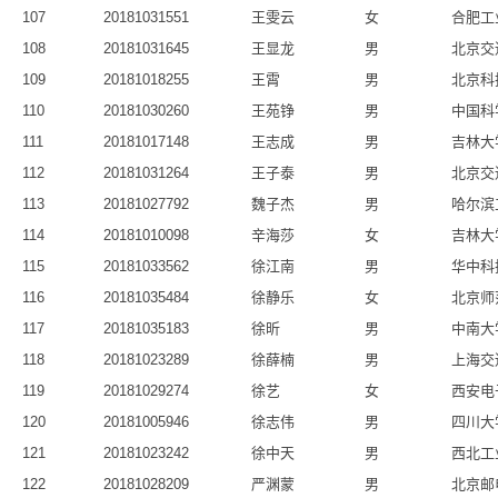
107
20181031551
王雯云
女
合肥工
108
20181031645
王显龙
男
北京交
109
20181018255
王霄
男
北京科
110
20181030260
王苑铮
男
中国科
111
20181017148
王志成
男
吉林大
112
20181031264
王子泰
男
北京交
113
20181027792
魏子杰
男
哈尔滨
114
20181010098
辛海莎
女
吉林大
115
20181033562
徐江南
男
华中科
116
20181035484
徐静乐
女
北京师
117
20181035183
徐昕
男
中南大
118
20181023289
徐薛楠
男
上海交
119
20181029274
徐艺
女
西安电
120
20181005946
徐志伟
男
四川大
121
20181023242
徐中天
男
西北工
122
20181028209
严渊蒙
男
北京邮