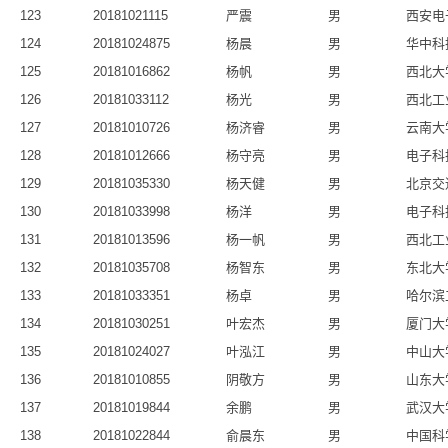
123
20181021115
严震
男
西安电
124
20181024875
杨晨
男
华中科
125
20181016862
杨帆
男
西北大
126
20181033112
杨光
男
西北工
127
20181010726
杨济睿
男
云南大
128
20181012666
杨守亮
男
电子科
129
20181035330
杨天健
男
北京交
130
20181033998
杨洋
男
电子科
131
20181013596
杨一帆
男
西北工
132
20181035708
杨智东
男
东北大
133
20181033351
杨卓
男
哈尔滨
134
20181030251
叶宏杰
男
厦门大
135
20181024027
叶泓江
男
中山大
136
20181010855
阴敬方
男
山东大
137
20181019844
余鹏
男
武汉大
138
20181022844
俞晨东
男
中国科