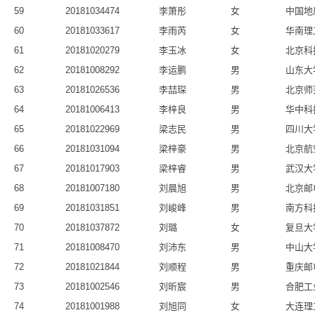
59
20181034474
李箫彤
女
中国地
60
20181033617
李雨芮
女
华南理
61
20181020279
李玉冰
女
北京科
62
20181008292
李运鹏
男
山东大
63
20181026536
李喆琛
男
北京师
64
20181006413
李梓良
男
华中科
65
20181022969
梁志民
男
四川大
66
20181031094
梁梓豪
男
北京航
67
20181017903
梁梓睿
男
武汉大
68
20181007180
刘晨旭
男
北京邮
69
20181031851
刘峻峰
男
南方科
70
20181037872
刘璐
女
复旦大
71
20181008470
刘沛东
男
中山大
72
20181021844
刘顺程
男
重庆邮
73
20181002546
刘昕宸
男
合肥工
74
20181001988
刘旭同
女
大连理