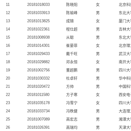
11
20181018033
陈晓阳
女
北京科
12
20181033913
陈瑜峰
男
东北大
13
20181013825
成锦
女
厦门大
14
20181022361
程仕超
男
吉林大
15
20181008938
从聪
男
东北大
16
20181014301
崔晏菲
女
北京理
17
20181029433
戴千旺
男
武汉大
18
20181029882
邓永恒
女
南开大
19
20181002756
董超鹏
男
四川大
20
20181030332
杜卓轩
男
华中科
21
20181020472
方帅
男
中国科
22
20181011580
方子寒
女
西安电
23
20181035178
冯雪宁
女
四川大
24
20181033734
冯秩健
男
大连理
25
20181007089
高宏志
男
湘潭大
26
20181026391
高瑞均
男
天津大