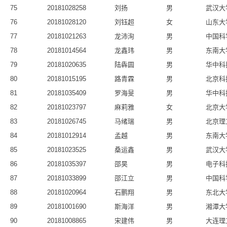
75
20181028258
刘扬
男
武汉大
76
20181028120
刘钰超
女
山东大
77
20181021263
龙沛洵
男
中国科
78
20181014564
龙鑫玮
男
东南大
79
20181020635
陆犇圆
男
华中科
80
20181015195
路青霖
男
北京科
81
20181035409
罗海旻
男
华中科
82
20181023797
麻莉雅
女
北京大
83
20181026745
马绪瑞
男
北京理
84
20181012914
孟越
男
东南大
85
20181023525
桑运鑫
男
武汉大
86
20181035397
邵昊
男
电子科
87
20181033899
邵江立
男
中国科
88
20181020964
石鹏翔
男
东北大
89
20181001690
斯海洋
男
湘潭大
90
20181008865
宋建伟
男
大连理