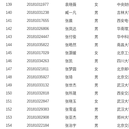
139
20181011977
袁晓薇
女
中央财
140
20181031238
臧一凡
男
吉林大
141
20181017655
张晨
男
西安电
142
20181026806
张凤达
男
华南理
143
20181024447
张付俊
男
华中科
144
20181035822
张皓然
男
南昌大
145
20181017029
张灏媛
女
北京工
146
20181034263
张凯
男
四川大
147
20181021811
张梦圆
女
北京邮
148
20181035927
张琦
男
北京交
149
20181033132
张世杰
男
武汉大
150
20181032818
张所晟
男
西安交
151
20181022847
张晓玉
女
武汉大
152
20181029383
张雪遥
男
武汉大
153
20181002908
张亚杰
男
郑州大
154
20181022184
张治宇
男
北京交