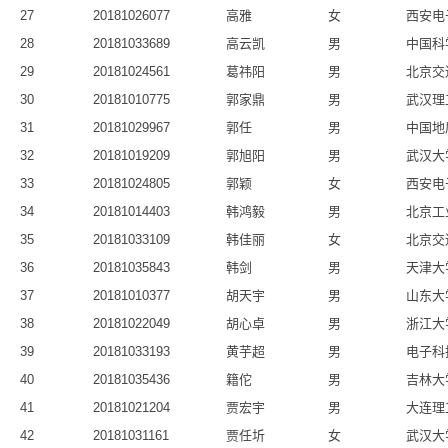
27
20181026077
高雅
女
西安电
28
20181033689
高云凯
男
中国科
29
20181024561
葛祎阳
男
北京交
30
20181010775
郭家鼎
男
武汉理
31
20181029967
郭任
男
中国地
32
20181019209
郭旭阳
男
武汉大
33
20181024805
郭颖
女
西安电
34
20181014403
韩鸿毅
男
北京工
35
20181033109
韩佳丽
女
北京交
36
20181035843
韩剑
男
天津大
37
20181010377
胡天宇
男
山东大
38
20181022049
胡心卓
男
浙江大
39
20181033193
黄芋超
男
电子科
40
20181035436
籍佗
男
吉林大
41
20181021204
贾宏宇
男
大连理
42
20181031161
贾任圻
女
武汉大