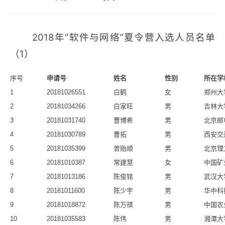
2018年“软件与网络”夏令营入选人员名单
（1）
序号
申请号
姓名
性别
所在学
1
20181026551
白鹤
女
郑州大
2
20181034266
白家旺
男
吉林大
3
20181031740
曹博希
男
北京邮
4
20181030789
曹拓
男
西安交
5
20181035399
曾贻顺
男
北京理
6
20181010387
常建慧
女
中国矿
7
20181013186
陈俊铭
男
武汉大
8
20181011600
陈少宇
男
华中科
9
20181018872
陈万祺
男
中国农
10
20181035583
陈伟
男
湘潭大