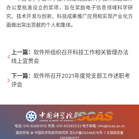
办公室批准设立的奖项，旨在奖励电子信息领域科学研
究、技术开发与创新、科技成果推广应用和实现产业化方
面做出突出贡献的个人和集体。
上一篇：
软件所组织召开科技工作相关管理办法
线上宣贯会
下一篇：
软件所召开2021年度党支部工作述职考
评会
电话: 010-62661012 传真: 010-62562533 电子邮箱:
info@iscas.ac.cn
版权所有 © 中国科学院软件研究所
京ICP备05046678号-1
文保网安备
1101080077