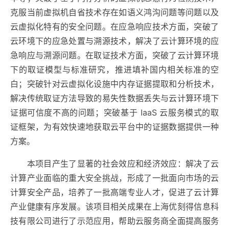
克服当前虚拟机自省技术存在如语义鸿沟问题等问题以及
云虚拟化特有的安全问题。在应急响应技术方面，突破了
云环境下的应急处置与溯源技术，解决了云计算环境的应
急响应与溯源问题。在取证技术方面，突破了云计算环境
下的取证模型与标准研究，推进填补国内相关标准的空
白；突破针对云虚拟化设施中内存证据提取和分析技术，
解决传统取证方法导致的易失性数据丢失与云计算环境下
证据可信度不高的问题；突破基于
IaaS
云服务模式的取
证框架，为有效快速地获取云平台中的证据数据提供一种
方案。
本项目产生了显著的社会效应和经济效应：解决了云
计算产业面临的重大安全挑战，形成了一批面向市场的云
计算安全产品，培养了一批高端专业人才，促进了云计算
产业健康有序发展。该项目相关成果在上海优刻得信息科
技有限公司进行了示范应用，帮助云服务商全面提高服务