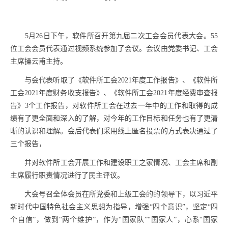
5
月
26
日下午，软件所召开第九届二次工会会员代表大会。
55
位工会会员代表通过
视频系统参加了会议。会议由党委书记、工会
主席操云甫主持。
与会代表听取了《软件所工会
2021
年度工作报告》、《软件所
工会
2021
年度财务收支报告》、《软件所工会
2021
年度经费审查报
告》
3
个工作报告，
对软件所工会在过去一年中的工作和取得的成
绩有了更全面和深入的了解，对今年的工作目标和任务也有了更清
晰的认识和理解。会后代表们采用线上匿名投票的方式表决通过了
三个报告，
并对软件所工会开展工作和建设职工之家情况、工会主席和副
主席履行职责情况进行了民主评议。
大会号召全体会员在所党委和上级工会的的领导下，以习近平
新时代中国特色社会主义思想为指导，增强“四个意识”，坚定“四
个自信”，做到“两个维护”，作为“国家队”“国家人”，心系“国家