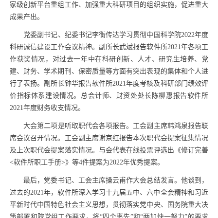
家级创新平台重组工作、加强重大科研项目的组织实施，促进重大
成果产出。
党委副书记、纪委书记李衡传达学习贯彻中国科学院
2022
年度
科研诚信建设工作会议精神。副所长武斌报告软件所
2021
年各项工
作获奖情况，对过去一年中在科研创新、人才、研究生培养、党
建、财务、学术期刊、保密质量等方面有突出表现的集体和个人进
行了表扬。副所长钟华报告软件所
2021
年度考核及科研部门绩效评
价指标体系建设情况。总会计师、财资处处长陈柳惠报告软件所
2021
年度财务收支情况
。
大会第二项是听取职代会各项报告。工会副主席韩鸿泉报告联
席会议召开情况。工会副主席谢京红报告本次职代会提案征集情况
及上次职代会提案落实情况。与会代表在线投票评选出《修订完善
<
软件所职工手册
>
》等
4
件提案为
2022
年优秀提案。
最后，党委书记、工会主席操云甫作大会总结发言。他谈到，
过去的
2021
年，软件所深入学习十九届五中、六中全会精神和习近
平新时代中国特色社会主义思想，贯彻落实党中央、国务院重大决
策部署和院党组工作要求，将
“
四个率先
”
和
“
两加快一努力
”
的要求