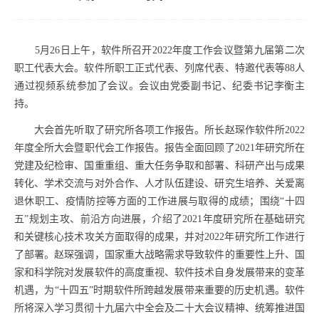
5
月
26
日上午，软件所召开
2022
年度工作会议暨第九届第二次
职工代表大会。软件所职工正式代表、列席代表、特邀代表等
88
人
通过视频系统参加了会议。会议由党委副书记、纪委书记李衡主
持。
大会首先听取了研究所各项工作报告。所长赵琛作软件所
2022
年度全所大会暨职代会工作报告。报告全面回顾了
2021
年研究所在
党建及纪检审、国重重组、重大任务争取和部署、科研产出与成果
转化、学术交流与对外合作、人才队伍建设、研究生培养、关爱离
退休职工、疫情防控等方面的工作进展与取得的成绩；围绕
“
十四
五
”
规划主攻、前沿方向进展，介绍了
2021
年度研究所在基础研究
和关键核心技术攻关方面取得的成果，并对
2022
年研究所工作进行
了部署。赵琛强调，国家重大战略需求导致软件的重要性上升、国
家和科学院对发展软件的高度重视、软件技术自身发展带来的变革
机遇，为
“
十四五
”
时期软件所跨越发展带来重要的历史机遇。软件
所将深入学习贯彻十九届六中全会及二十大会议精神、统筹推进国