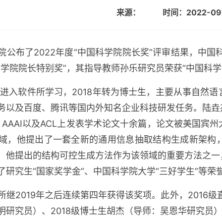
来源：
时间：2022-09
院公布了
2022
年度“中国科学院院长奖”评审结果，中国
科学院院长特别奖”，其指导教师孙乐研究员荣获“中国科学
年进入软件所学习，
2018
年转为博士生，主要从事自然语
务以及百度、腾讯等国内外知名企业科技研发任务。陆垚
、
AAAI
以及
ACL
上发表学术论文十余篇，论文被美国宾州
域，他提出了一套全新的通用信息抽取结构生成新架构
，他提出的结构可控生成方法作为该领域的重要方法之一
了研究生“国家奖学金”、中国科学院大学“三好学生”等荣
所继
2019
年之后连续第四年获得该奖项。此外，
2016
级
明研究员）、
2018
级博士生胡杰（导师：吴恩华研究员