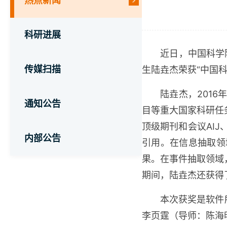
热点新闻
科研进展
近日，中国科学
传媒扫描
生陆垚杰荣获“中国
陆垚杰，
2016
通知公告
目等重大国家科研任
顶级期刊和会议
AIJ
内部公告
引用。在信息抽取领
果。在事件抽取领域
期间，陆垚杰还获得
本次获奖是软件
李页霆（导师：陈海