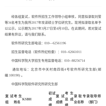
经各组复试，软件所招生工作领导小组审核，同意拟录取
刘莹
等
34
名考生为我所
2017
年攻读硕士学位研究生。现将拟录取名单予
以公示，公示期为
2017
年
3
月
27
日至
4
月
10
日。在此期间，若对复试
结果有异议，请与我们联系。
软件所研究生部电话：
010
—
62561196
招生监督电话（软件所纪检委）：
010--62661011
中国科学院大学招生专用监督电话：
010--88256714
通信地址：北京市中关村南四街
4
号软件所研究生部
(
邮
编
:100190)
。
中国科学院软件研究所研究生部
初试
考生
复试
考生
复试
录取专
录取导师
KSBH
成
总成
组
姓名
成绩
业名称
（部门）
绩
绩