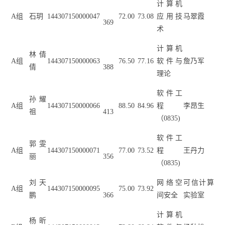
计算机
A
组
石玥
144307150000047
72.00
73.08
应用技
马翠霞
369
术
计算机
林倩
A
组
144307150000063
76.50
77.16
软件与
詹乃军
倩
388
理论
软件工
孙耀
A
组
144307150000066
88.50
84.96
程
李昂生
祖
413
（
0835)
软件工
郭雯
A
组
144307150000071
77.00
73.52
程
王丹力
丽
356
（
0835)
刘天
网络空
可信计算
A
组
144307150000095
75.00
73.92
鹏
366
间安全
实验室
计算机
杨昕