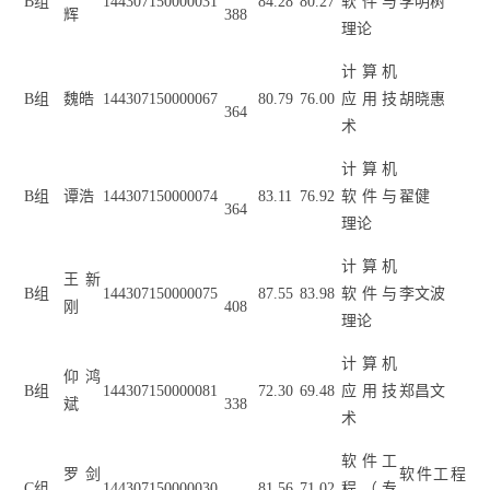
B
组
144307150000031
84.28
80.27
软件与
李明树
辉
388
理论
计算机
B
组
魏皓
144307150000067
80.79
76.00
应用技
胡晓惠
364
术
计算机
B
组
谭浩
144307150000074
83.11
76.92
软件与
翟健
364
理论
计算机
王新
B
组
144307150000075
87.55
83.98
软件与
李文波
刚
408
理论
计算机
仰鸿
B
组
144307150000081
72.30
69.48
应用技
郑昌文
斌
338
术
软件工
罗剑
软件工程
C
组
144307150000030
81.56
71.02
程（专