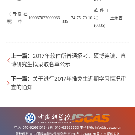
软件工
（专
夏石
100037022000933
74.75
70.10
程
王永吉
项）
冲
335
(0835)
上一篇：
2017年软件所普通招考、硕博连读、直
博研究生拟录取名单公示
下一篇：
关于进行2017年推免生近期学习情况审
查的通知
电话: 010-62661012 传真: 010-62562533 电子邮箱:
info@iscas.ac.cn
版权所有 © 中国科学院软件研究所
京ICP备05046678号-1
文保网安备