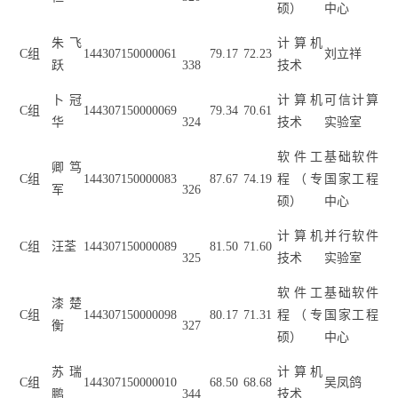
硕）
中心
朱飞
计算机
C
组
144307150000061
79.17
72.23
刘立祥
跃
338
技术
卜冠
计算机
可信计算
C
组
144307150000069
79.34
70.61
华
324
技术
实验室
软件工
基础软件
卿笃
C
组
144307150000083
87.67
74.19
程（专
国家工程
军
326
硕）
中心
计算机
并行软件
C
组
汪荃
144307150000089
81.50
71.60
325
技术
实验室
软件工
基础软件
漆楚
C
组
144307150000098
80.17
71.31
程（专
国家工程
衡
327
硕）
中心
苏瑞
计算机
C
组
144307150000010
68.50
68.68
吴凤鸽
鹏
344
技术