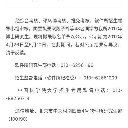
经综合考核、硕转博考核、推免考核，软件所招生领
导小组审核，同意拟录取魏子衿等
48
名同学为我所
2017
年
博士研究生。现将拟录取名单予以公示，公示期为
2017
年
4
月
26
日至
5
月10日。在此期间，若对公示结果有异议，
请予反馈。
软件所研究生部电话：
010--62561196
招生监督电话（软件所纪检委）：
010--62661009
中国科学院大学招生专用监督电话：
010-
-88256714
通信地址：北京市中关村南四街
4
号软件所研究生部
（
100190
）